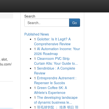
Search
Go
Published News
1
Golotter: Is It Legit? A
Comprehensive Review
1
AI Automation Income: Your
2026 Roadmap
1
Cleanroom PVC Strip
slot,
Curtain Kits: Your Guide to...
86u.com/
1
Sendinblue : A Complete
Review
1
Entreprendre Autrement :
Repenser le Succès
1
Green Coffee 5K: A
Athlete's Experience
1
The developing landscape
of dynamic business le...
1
羽毛球学院 ： 培养 明日 羽