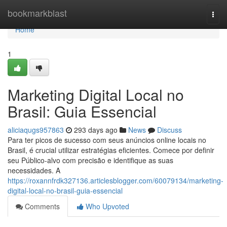
Home
bookmarkblast
Togg
navi
Home
1
Marketing Digital Local no
Brasil: Guia Essencial
aliciaqugs957863
293 days ago
News
Discuss
Para ter picos de sucesso com seus anúncios online locais no
Brasil, é crucial utilizar estratégias eficientes. Comece por definir
seu Público-alvo com precisão e identifique as suas
necessidades. A
https://roxannfrdk327136.articlesblogger.com/60079134/marketing-
digital-local-no-brasil-guia-essencial
Comments
Who Upvoted