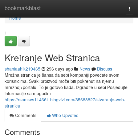
Home
bookmarkblast
Togg
navi
Home
1
Kreiranje Web Stranica
shaniaahlk219465
296 days ago
News
Discuss
Mrežna stranica je šansa da sebi kompaniji povećate svom
korisnicima. Svaki proizvod može biti pokrenut na njemu
mrežnoj>portalu. To je gotovo kada. Izgradite u sebi Posjedujte
informacije sa mogućim
https://rsamkvs114661.blogvivi.com/35688827/stvaranje-web-
stranica
Comments
Who Upvoted
Comments