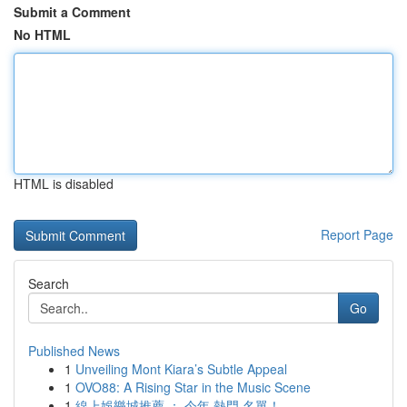
Submit a Comment
No HTML
HTML is disabled
Report Page
Search
Go
Published News
1
Unveiling Mont Kiara’s Subtle Appeal
1
OVO88: A Rising Star in the Music Scene
1
線上娛樂城推薦 ： 今年 熱門 名單！