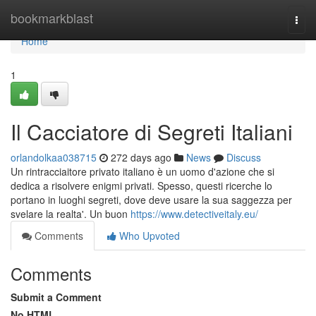
Home
bookmarkblast
Togg
navi
Home
1
Il Cacciatore di Segreti Italiani
orlandolkaa038715
272 days ago
News
Discuss
Un rintracciaitore privato italiano è un uomo d'azione che si
dedica a risolvere enigmi privati. Spesso, questi ricerche lo
portano in luoghi segreti, dove deve usare la sua saggezza per
svelare la realta'. Un buon
https://www.detectiveitaly.eu/
Comments
Who Upvoted
Comments
Submit a Comment
No HTML