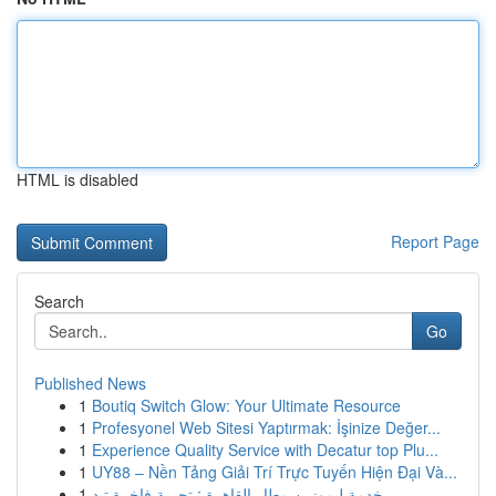
HTML is disabled
Report Page
Search
Go
Published News
1
Boutiq Switch Glow: Your Ultimate Resource
1
Profesyonel Web Sitesi Yaptırmak: İşinize Değer...
1
Experience Quality Service with Decatur top Plu...
1
UY88 – Nền Tảng Giải Trí Trực Tuyến Hiện Đại Và...
1
خدمة ليموزين مطار القاهرة : تجربة فاخرة تبد...