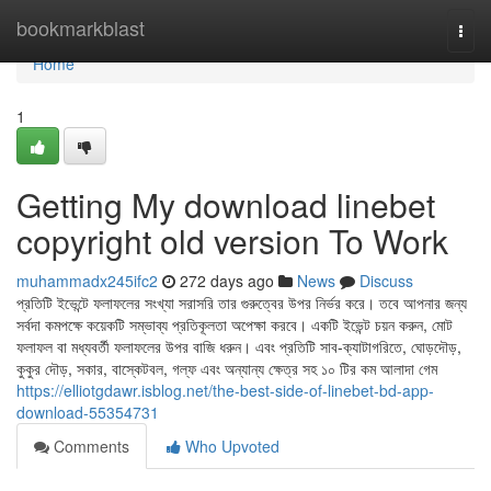
Home
bookmarkblast
Togg
navi
Home
1
Getting My download linebet
copyright old version To Work
muhammadx245ifc2
272 days ago
News
Discuss
প্রতিটি ইভেন্টে ফলাফলের সংখ্যা সরাসরি তার গুরুত্বের উপর নির্ভর করে। তবে আপনার জন্য
সর্বদা কমপক্ষে কয়েকটি সম্ভাব্য প্রতিকূলতা অপেক্ষা করবে। একটি ইভেন্ট চয়ন করুন, মোট
ফলাফল বা মধ্যবর্তী ফলাফলের উপর বাজি ধরুন। এবং প্রতিটি সাব-ক্যাটাগরিতে, ঘোড়দৌড়,
কুকুর দৌড়, সকার, বাস্কেটবল, গল্ফ এবং অন্যান্য ক্ষেত্র সহ ১০ টির কম আলাদা গেম
https://elliotgdawr.isblog.net/the-best-side-of-linebet-bd-app-
download-55354731
Comments
Who Upvoted