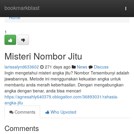
Home
bookmarkblast
Togg
navi
Home
1
Misteri Nombor Jitu
larissalynd633602
271 days ago
News
Discuss
Ingin mengetahui misteri angka jitu? Nombor Tersembunyi adalah
jawabannya. Metode ini menggunakan kekuatan angka untuk
membantu anda meraih keberhasilan. Dengan mengabungkan
angka dengan benar, anda bisa mencari
https://agnesahly640379.oblogation.com/36893031/rahasia-
angka-jitu
Comments
Who Upvoted
Comments