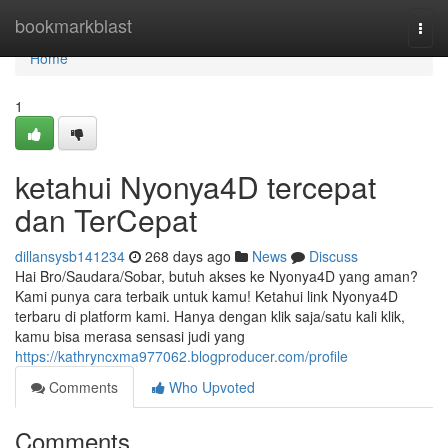
Home
bookmarkblast
Togg
navi
Home
1
ketahui Nyonya4D tercepat
dan TerCepat
dillansysb141234
268 days ago
News
Discuss
Hai Bro/Saudara/Sobar, butuh akses ke Nyonya4D yang aman?
Kami punya cara terbaik untuk kamu! Ketahui link Nyonya4D
terbaru di platform kami. Hanya dengan klik saja/satu kali klik,
kamu bisa merasa sensasi judi yang
https://kathryncxma977062.blogproducer.com/profile
Comments
Who Upvoted
Comments