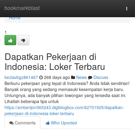
Home
bookmarkblast
Togg
navi
Home
1
Dapatkan Pekerjaan di
Indonesia: Loker Terbaru
keziavbgz861467
268 days ago
News
Discuss
Berburu pekerjaan yang tepat di Indonesia? Anda tidak sendirian!
Banyak orang yang sedang memasuki kesempatan kerja baru.
Untungnya, ada banyak pilihan lowongan yang tersedia saat ini.
Lihatlah beberapa tips untuk
https://amberijon365243.digiblogbox.com/62701925/dapatkan-
pekerjaan-di-indonesia-loker-terbaru
Comments
Who Upvoted