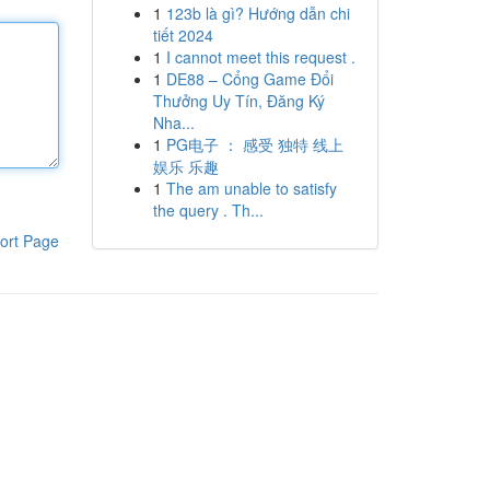
1
123b là gì? Hướng dẫn chi
tiết 2024
1
I cannot meet this request .
1
DE88 – Cổng Game Đổi
Thưởng Uy Tín, Đăng Ký
Nha...
1
PG电子 ： 感受 独特 线上
娱乐 乐趣
1
The am unable to satisfy
the query . Th...
ort Page