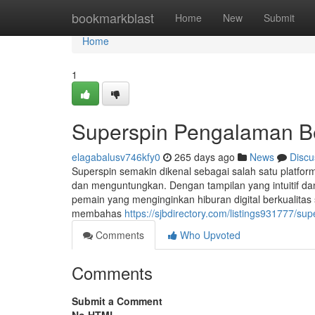
Home
bookmarkblast
Home
New
Submit
Home
1
Superspin Pengalaman B
elagabalusv746kfy0
265 days ago
News
Discu
Superspin semakin dikenal sebagai salah satu plat
dan menguntungkan. Dengan tampilan yang intuitif dan
pemain yang menginginkan hiburan digital berkualitas s
membahas
https://sjbdirectory.com/listings931777/su
Comments
Who Upvoted
Comments
Submit a Comment