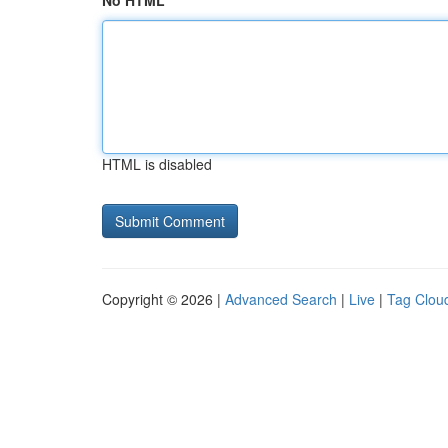
No HTML
HTML is disabled
Copyright © 2026 |
Advanced Search
|
Live
|
Tag Clou