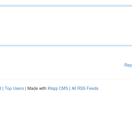
Rep
d
|
Top Users
| Made with
Kliqqi CMS
|
All RSS Feeds