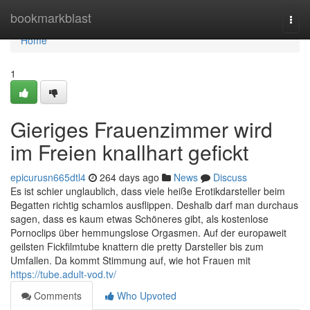
Home
bookmarkblast
Togg
navi
Home
1
Gieriges Frauenzimmer wird
im Freien knallhart gefickt
epicurusn665dtl4
264 days ago
News
Discuss
Es ist schier unglaublich, dass viele heiße Erotikdarsteller beim
Begatten richtig schamlos ausflippen. Deshalb darf man durchaus
sagen, dass es kaum etwas Schöneres gibt, als kostenlose
Pornoclips über hemmungslose Orgasmen. Auf der europaweit
geilsten Fickfilmtube knattern die pretty Darsteller bis zum
Umfallen. Da kommt Stimmung auf, wie hot Frauen mit
https://tube.adult-vod.tv/
Comments
Who Upvoted