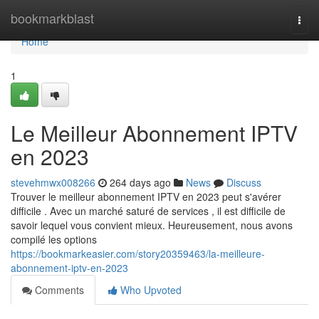
Home
bookmarkblast
Togg
navi
Home
1
Le Meilleur Abonnement IPTV
en 2023
stevehmwx008266
264 days ago
News
Discuss
Trouver le meilleur abonnement IPTV en 2023 peut s'avérer
difficile . Avec un marché saturé de services , il est difficile de
savoir lequel vous convient mieux. Heureusement, nous avons
compilé les options
https://bookmarkeasier.com/story20359463/la-meilleure-
abonnement-iptv-en-2023
Comments
Who Upvoted