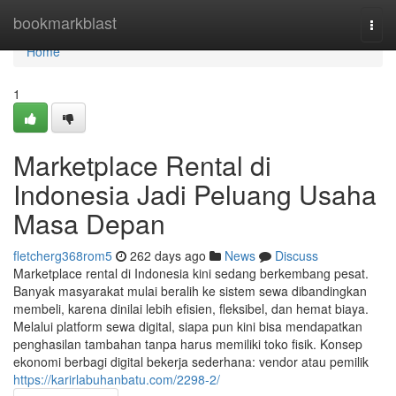
Home
bookmarkblast
Togg
navi
Home
1
Marketplace Rental di
Indonesia Jadi Peluang Usaha
Masa Depan
fletcherg368rom5
262 days ago
News
Discuss
Marketplace rental di Indonesia kini sedang berkembang pesat.
Banyak masyarakat mulai beralih ke sistem sewa dibandingkan
membeli, karena dinilai lebih efisien, fleksibel, dan hemat biaya.
Melalui platform sewa digital, siapa pun kini bisa mendapatkan
penghasilan tambahan tanpa harus memiliki toko fisik. Konsep
ekonomi berbagi digital bekerja sederhana: vendor atau pemilik
https://karirlabuhanbatu.com/2298-2/