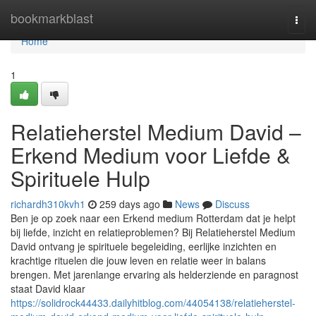
Home
bookmarkblast
Togg
navi
Home
1
Relatieherstel Medium David –
Erkend Medium voor Liefde &
Spirituele Hulp
richardh310kvh1
259 days ago
News
Discuss
Ben je op zoek naar een Erkend medium Rotterdam dat je helpt
bij liefde, inzicht en relatieproblemen? Bij Relatieherstel Medium
David ontvang je spirituele begeleiding, eerlijke inzichten en
krachtige rituelen die jouw leven en relatie weer in balans
brengen. Met jarenlange ervaring als helderziende en paragnost
staat David klaar
https://solidrock44433.dailyhitblog.com/44054138/relatieherstel-