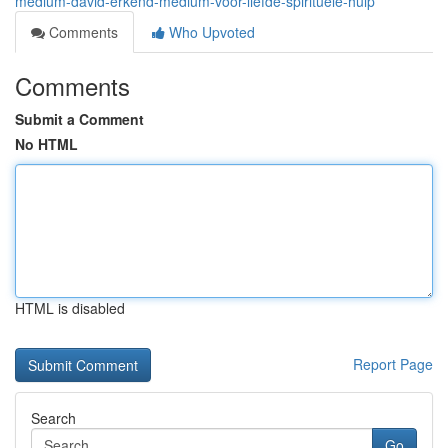
medium-david-erkend-medium-voor-liefde-spirituele-hulp
Comments
Who Upvoted
Comments
Submit a Comment
No HTML
HTML is disabled
Report Page
Search
Go