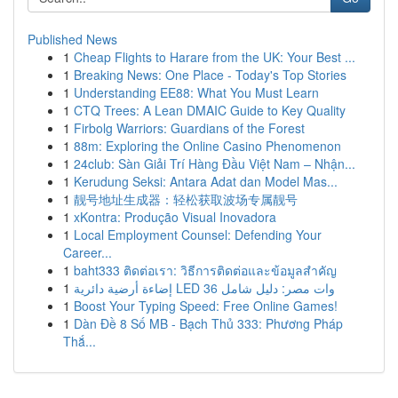
Published News
1
Cheap Flights to Harare from the UK: Your Best ...
1
Breaking News: One Place - Today's Top Stories
1
Understanding EE88: What You Must Learn
1
CTQ Trees: A Lean DMAIC Guide to Key Quality
1
Firbolg Warriors: Guardians of the Forest
1
88m: Exploring the Online Casino Phenomenon
1
24club: Sàn Giải Trí Hàng Đầu Việt Nam – Nhận...
1
Kerudung Seksi: Antara Adat dan Model Mas...
1
靓号地址生成器：轻松获取波场专属靓号
1
xKontra: Produção Visual Inovadora
1
Local Employment Counsel: Defending Your
Career...
1
baht333 ติดต่อเรา: วิธีการติดต่อและข้อมูลสำคัญ
1
إضاءة أرضية دائرية LED 36 وات مصر: دليل شامل
1
Boost Your Typing Speed: Free Online Games!
1
Dàn Đề 8 Số MB - Bạch Thủ 333: Phương Pháp
Thắ...