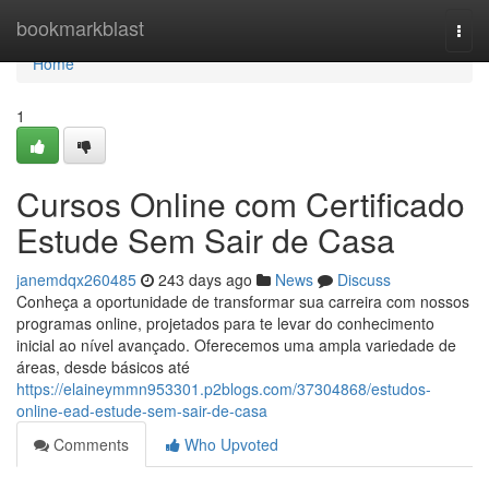
Home
bookmarkblast
Togg
navi
Home
1
Cursos Online com Certificado
Estude Sem Sair de Casa
janemdqx260485
243 days ago
News
Discuss
Conheça a oportunidade de transformar sua carreira com nossos
programas online, projetados para te levar do conhecimento
inicial ao nível avançado. Oferecemos uma ampla variedade de
áreas, desde básicos até
https://elaineymmn953301.p2blogs.com/37304868/estudos-
online-ead-estude-sem-sair-de-casa
Comments
Who Upvoted