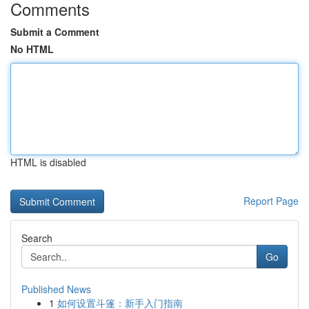
Comments
Submit a Comment
No HTML
HTML is disabled
Report Page
Search
Go
Published News
1
如何设置斗篷：新手入门指南