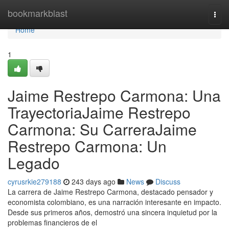
Home
bookmarkblast
Togg
navi
Home
1
Jaime Restrepo Carmona: Una
TrayectoriaJaime Restrepo
Carmona: Su CarreraJaime
Restrepo Carmona: Un
Legado
cyrusrkie279188
243 days ago
News
Discuss
La carrera de Jaime Restrepo Carmona, destacado pensador y
economista colombiano, es una narración interesante en impacto.
Desde sus primeros años, demostró una sincera inquietud por la
problemas financieros de el