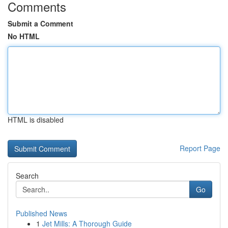
Comments
Submit a Comment
No HTML
HTML is disabled
Report Page
Search
Go
Published News
1
Jet Mills: A Thorough Guide