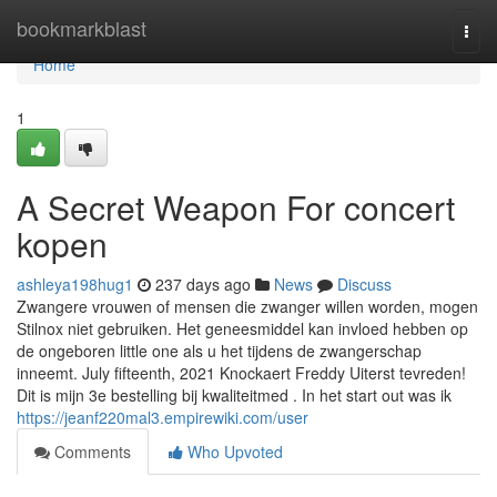
Home
bookmarkblast
Togg
navi
Home
1
A Secret Weapon For concert
kopen
ashleya198hug1
237 days ago
News
Discuss
Zwangere vrouwen of mensen die zwanger willen worden, mogen
Stilnox niet gebruiken. Het geneesmiddel kan invloed hebben op
de ongeboren little one als u het tijdens de zwangerschap
inneemt. July fifteenth, 2021 Knockaert Freddy Uiterst tevreden!
Dit is mijn 3e bestelling bij kwaliteitmed . In het start out was ik
https://jeanf220mal3.empirewiki.com/user
Comments
Who Upvoted