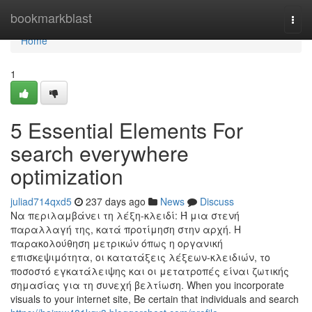
Home
bookmarkblast
Togg
navi
Home
1
5 Essential Elements For
search everywhere
optimization
juliad714qxd5
237 days ago
News
Discuss
Να περιλαμβάνει τη λέξη-κλειδί: Ή μια στενή
παραλλαγή της, κατά προτίμηση στην αρχή. Η
παρακολούθηση μετρικών όπως η οργανική
επισκεψιμότητα, οι κατατάξεις λέξεων-κλειδιών, το
ποσοστό εγκατάλειψης και οι μετατροπές είναι ζωτικής
σημασίας για τη συνεχή βελτίωση. When you incorporate
visuals to your internet site, Be certain that individuals and search