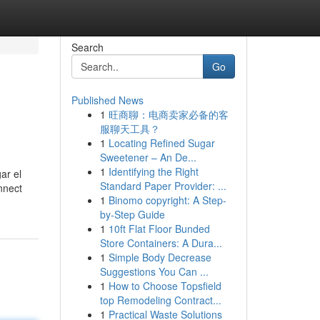
Search
Go
Published News
1
旺商聊：电商卖家必备的客
服聊天工具？
1
Locating Refined Sugar
Sweetener – An De...
1
Identifying the Right
ar el
Standard Paper Provider: ...
nnect
1
Binomo copyright: A Step-
by-Step Guide
1
10ft Flat Floor Bunded
Store Containers: A Dura...
1
Simple Body Decrease
Suggestions You Can ...
1
How to Choose Topsfield
top Remodeling Contract...
1
Practical Waste Solutions