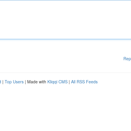
Rep
d
|
Top Users
| Made with
Kliqqi CMS
|
All RSS Feeds