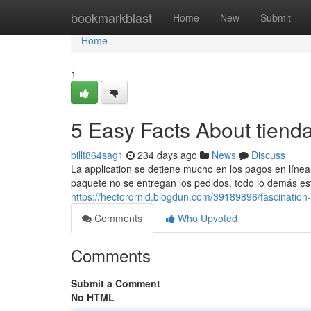
Home
bookmarkblast
Home
New
Submit
Home
1
5 Easy Facts About tiend
billt864sag1
234 days ago
News
Discuss
La application se detiene mucho en los pagos en línea 
paquete no se entregan los pedidos, todo lo demás está
https://hectorqrnid.blogdun.com/39189896/fascination
Comments
Who Upvoted
Comments
Submit a Comment
No HTML