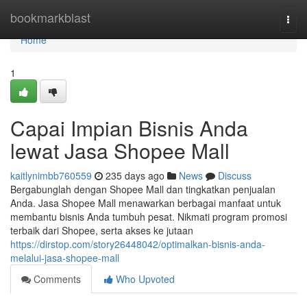
Home
bookmarkblast
Togg
navi
Home
1
Capai Impian Bisnis Anda
lewat Jasa Shopee Mall
kaitlynimbb760559
235 days ago
News
Discuss
Bergabunglah dengan Shopee Mall dan tingkatkan penjualan
Anda. Jasa Shopee Mall menawarkan berbagai manfaat untuk
membantu bisnis Anda tumbuh pesat. Nikmati program promosi
terbaik dari Shopee, serta akses ke jutaan
https://dirstop.com/story26448042/optimalkan-bisnis-anda-
melalui-jasa-shopee-mall
Comments
Who Upvoted