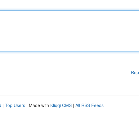
Rep
d
|
Top Users
| Made with
Kliqqi CMS
|
All RSS Feeds