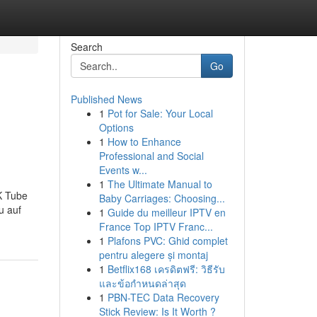
Search
Go
Published News
1
Pot for Sale: Your Local
Options
1
How to Enhance
Professional and Social
Events w...
1
The Ultimate Manual to
SK Tube
Baby Carriages: Choosing...
u auf
1
Guide du meilleur IPTV en
France Top IPTV Franc...
1
Plafons PVC: Ghid complet
pentru alegere și montaj
1
Betflix168 เครดิตฟรี: วิธีรับ
และข้อกำหนดล่าสุด
1
PBN-TEC Data Recovery
Stick Review: Is It Worth ?