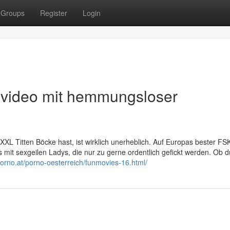
Groups
Register
Login
 video mit hemmungsloser
 XXL Titten Böcke hast, ist wirklich unerheblich. Auf Europas bester F
s mit sexgeilen Ladys, die nur zu gerne ordentlich gefickt werden. Ob d
porno.at/porno-oesterreich/funmovies-16.html/