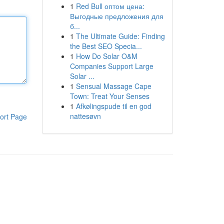
1
Red Bull оптом цена:
Выгодные предложения для
б...
1
The Ultimate Guide: Finding
the Best SEO Specia...
1
How Do Solar O&M
Companies Support Large
Solar ...
1
Sensual Massage Cape
Town: Treat Your Senses
1
Afkølingspude til en god
nattesøvn
ort Page