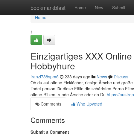
Home
bookmarkblast
Home
New
Submit
Home
1
Einzigartiges XXX Online
Hobbyhure
franzl788spm6
233 days ago
News
Discuss
Ob du auf offene Ficklöcher, riesige Ärsche und große
findet person für diese Fälle die schärfsten Porno Film
offene Ritzen, runde Ärsche oder ob Du
https://austro
Comments
Who Upvoted
Comments
Submit a Comment