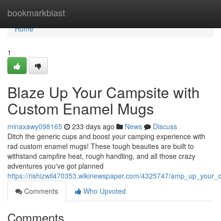
Home
bookmarkblast
Home
1
Blaze Up Your Campsite with
Custom Enamel Mugs
minaxawy098165
233 days ago
News
Discuss
Ditch the generic cups and boost your camping experience with
rad custom enamel mugs! These tough beauties are built to
withstand campfire heat, rough handling, and all those crazy
adventures you've got planned
https://rishizwil470353.wikinewspaper.com/4325747/amp_up_you
Comments
Who Upvoted
Comments