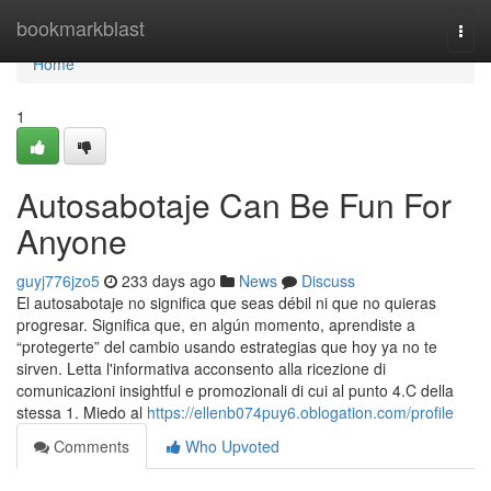
Home
bookmarkblast
Togg
navi
Home
1
Autosabotaje Can Be Fun For
Anyone
guyj776jzo5
233 days ago
News
Discuss
El autosabotaje no significa que seas débil ni que no quieras
progresar. Significa que, en algún momento, aprendiste a
“protegerte” del cambio usando estrategias que hoy ya no te
sirven. Letta l'informativa acconsento alla ricezione di
comunicazioni insightful e promozionali di cui al punto 4.C della
stessa 1. Miedo al
https://ellenb074puy6.oblogation.com/profile
Comments
Who Upvoted