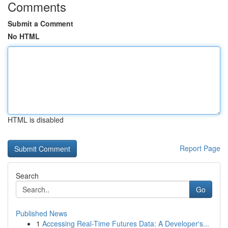
Comments
Submit a Comment
No HTML
HTML is disabled
Report Page
Search
Go
Published News
1
Accessing Real-Time Futures Data: A Developer's...