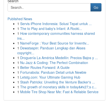
Search
Go
Published News
1
Servis iPhone Indonesia: Solusi Tepat untuk ...
1
The to Play and baby's Infant: A Rooki...
1
How contemporary communities harness shared
ins...
1
NameForge : Your Best Source for Inventiv...
1
Dewataspin: Panduan Lengkap dan Akses
copyright...
1
Droguería La América Medellín: Precios Bajos y ...
1
Nu Jazz & Coding: The Perfect Combination
1
Better Routes Forward: A Guide
1
Fortunabola: Panduan Detail untuk Newbie
1
Letstg.com: Your Ultimate Gaming Hub
1
Stash Patricks: Unveiling the Venture Backer's ...
1
The growth of monetary skills in today&#x27;s c...
1
Mobile Tire Shop Near Me: Fast & Reliable Service