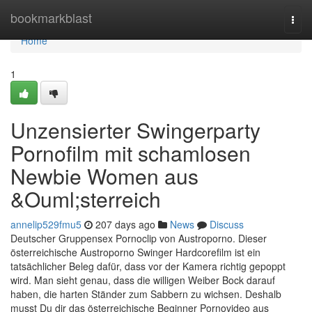
Home
bookmarkblast
Togg
navi
Home
1
Unzensierter Swingerparty
Pornofilm mit schamlosen
Newbie Women aus
&Ouml;sterreich
annelip529fmu5
207 days ago
News
Discuss
Deutscher Gruppensex Pornoclip von Austroporno. Dieser
österreichische Austroporno Swinger Hardcorefilm ist ein
tatsächlicher Beleg dafür, dass vor der Kamera richtig gepoppt
wird. Man sieht genau, dass die willigen Weiber Bock darauf
haben, die harten Ständer zum Sabbern zu wichsen. Deshalb
musst Du dir das österreichische Beginner Pornovideo aus