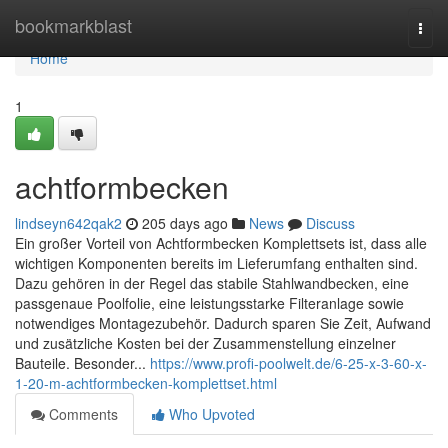
Home
bookmarkblast
Togg
navi
Home
1
achtformbecken
lindseyn642qak2
205 days ago
News
Discuss
Ein großer Vorteil von Achtformbecken Komplettsets ist, dass alle
wichtigen Komponenten bereits im Lieferumfang enthalten sind.
Dazu gehören in der Regel das stabile Stahlwandbecken, eine
passgenaue Poolfolie, eine leistungsstarke Filteranlage sowie
notwendiges Montagezubehör. Dadurch sparen Sie Zeit, Aufwand
und zusätzliche Kosten bei der Zusammenstellung einzelner
Bauteile. Besonder...
https://www.profi-poolwelt.de/6-25-x-3-60-x-
1-20-m-achtformbecken-komplettset.html
Comments
Who Upvoted