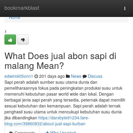
Home
bookmarkblast
Togg
navi
Home
1
What Does jual abon sapi di
malang Mean?
edwint405onn1
201 days ago
News
Discuss
Sapi perah adalah sumber susu utama dunia dan
pemeliharaannya fokus pada peningkatan produksi susu untuk
memenuhi kebutuhan pasar world wide dan lokal. Dengan
berbagai jenis sapi perah yang tersedia, peternak dapat memilih
sesuai kebutuhan dan kemampuan. Sapi perah adalah ternak
penghasil susu utama untuk mencukupi kebutuhan susu dunia
jika dibandingkan
https://darxbyte91234.fare-
blog.com/39860832/about-jual-sapi-kurban
Comments
Who Upvoted