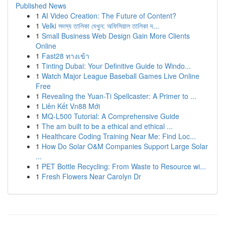
Published News
1
AI Video Creation: The Future of Content?
1
Velki সদস্য তালিকা দেখুন: অফিসিয়াল তালিকা দ...
1
Small Business Web Design Gain More Clients
Online
1
Fast28 ทางเข้า
1
Tinting Dubai: Your Definitive Guide to Windo...
1
Watch Major League Baseball Games Live Online
Free
1
Revealing the Yuan-Ti Spellcaster: A Primer to ...
1
Liên Kết Vn88 Mới
1
MQ-L500 Tutorial: A Comprehensive Guide
1
The am built to be a ethical and ethical ...
1
Healthcare Coding Training Near Me: Find Loc...
1
How Do Solar O&M Companies Support Large Solar
...
1
PET Bottle Recycling: From Waste to Resource wi...
1
Fresh Flowers Near Carolyn Dr