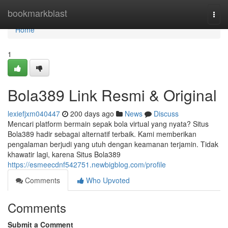
Home
bookmarkblast
Togg
navi
Home
1
Bola389 Link Resmi & Original
lexiefjxm040447
200 days ago
News
Discuss
Mencari platform bermain sepak bola virtual yang nyata? Situs
Bola389 hadir sebagai alternatif terbaik. Kami memberikan
pengalaman berjudi yang utuh dengan keamanan terjamin. Tidak
khawatir lagi, karena Situs Bola389
https://esmeecdnf542751.newbigblog.com/profile
Comments
Who Upvoted
Comments
Submit a Comment