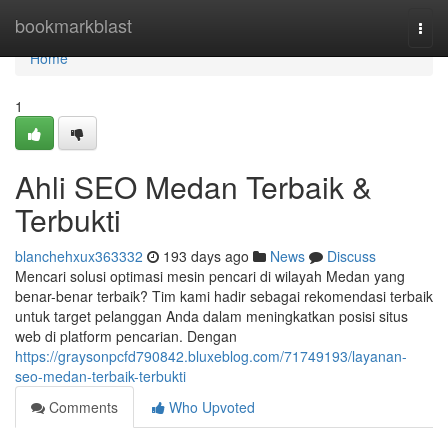
Home
bookmarkblast
Togg
navi
Home
1
Ahli SEO Medan Terbaik &
Terbukti
blanchehxux363332
193 days ago
News
Discuss
Mencari solusi optimasi mesin pencari di wilayah Medan yang
benar-benar terbaik? Tim kami hadir sebagai rekomendasi terbaik
untuk target pelanggan Anda dalam meningkatkan posisi situs
web di platform pencarian. Dengan
https://graysonpcfd790842.bluxeblog.com/71749193/layanan-
seo-medan-terbaik-terbukti
Comments
Who Upvoted