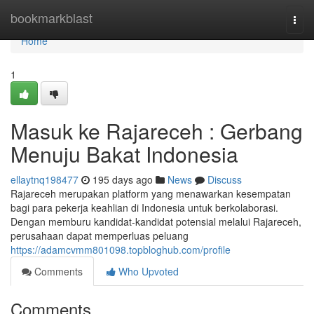
Home
bookmarkblast
Togg
navi
Home
1
Masuk ke Rajareceh : Gerbang
Menuju Bakat Indonesia
ellaytnq198477
195 days ago
News
Discuss
Rajareceh merupakan platform yang menawarkan kesempatan
bagi para pekerja keahlian di Indonesia untuk berkolaborasi.
Dengan memburu kandidat-kandidat potensial melalui Rajareceh,
perusahaan dapat memperluas peluang
https://adamcvmm801098.topbloghub.com/profile
Comments
Who Upvoted
Comments