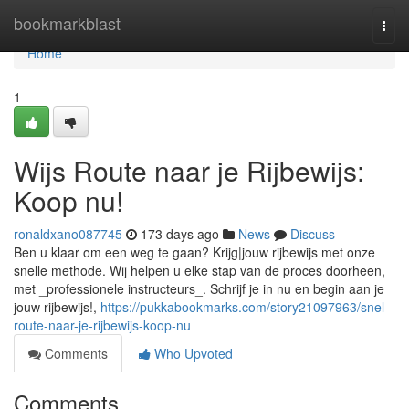
Home
bookmarkblast
Togg
navi
Home
1
Wijs Route naar je Rijbewijs:
Koop nu!
ronaldxano087745
173 days ago
News
Discuss
Ben u klaar om een weg te gaan? Krijg|jouw rijbewijs met onze
snelle methode. Wij helpen u elke stap van de proces doorheen,
met _professionele instructeurs_. Schrijf je in nu en begin aan je
jouw rijbewijs!,
https://pukkabookmarks.com/story21097963/snel-
route-naar-je-rijbewijs-koop-nu
Comments
Who Upvoted
Comments