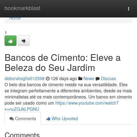
Home
bookmarkblast
Togg
navi
Home
1
Bancos de Cimento: Eleve a
Beleza do Seu Jardim
deborahsghs512598
126 days ago
News
Discuss
O belo dos bancos de cimento reside na sua versatilidade. Eles
se integram perfeitamente a diferentes ambientes, desde os mais
minimalistas até os mais contemporâneos. Um banco em cimento
pode ser usado como um
https://www.youtube.com/watch?
v=nuZGJkLPGNU
Comments
Who Upvoted
Comments