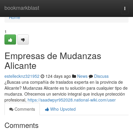
Home
bookmarkblast
Togg
navi
Home
1
Empresas de Mudanzas
Alicante
estellecknz321952
124 days ago
News
Discuss
¿Buscas una compañía de traslados experta en la provincia de
Alicante? Mudanzas Alicante es tu solución para cualquier tipo de
mudanza. Ofrecemos un servicio integral que incluye protección
profesional,
https://saadwpyr952028.national-wiki.com/user
Comments
Who Upvoted
Comments