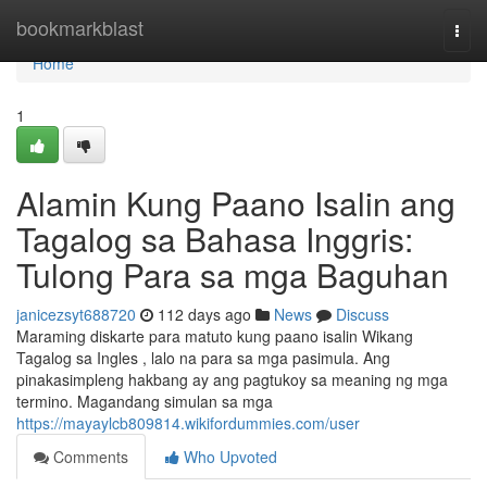
Home
bookmarkblast
Togg
navi
Home
1
Alamin Kung Paano Isalin ang
Tagalog sa Bahasa Inggris:
Tulong Para sa mga Baguhan
janicezsyt688720
112 days ago
News
Discuss
Maraming diskarte para matuto kung paano isalin Wikang
Tagalog sa Ingles , lalo na para sa mga pasimula. Ang
pinakasimpleng hakbang ay ang pagtukoy sa meaning ng mga
termino. Magandang simulan sa mga
https://mayaylcb809814.wikifordummies.com/user
Comments
Who Upvoted