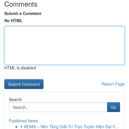
Comments
Submit a Comment
No HTML
HTML is disabled
Report Page
Search
Go
Published News
1
AE888 – Nền Tảng Giải Trí Trực Tuyến Hiện Đại V...