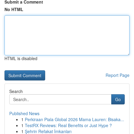
Submit a Comment
No HTML
HTML is disabled
Report Page
Search
Go
Published News
1
Perkiraan Piala Global 2026 Mama Lauren: Bisaka...
1
TestRX Reviews: Real Benefits or Just Hype ?
1
Şehrin Refakat İmkanları