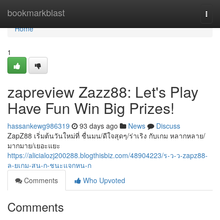
Home
bookmarkblast
Togg
navi
Home
1
zapreview Zazz88: Let's Play
Have Fun Win Big Prizes!
hassankewg986319
93 days ago
News
Discuss
ZapZ88 เริ่มต้นวันใหม่ที่ ชื่นมน/ดีใจสุดๆ/ร่าเริง กับเกม หลากหลาย/
มากมาย/เยอะแยะ
https://alicialozj200288.blogthisbiz.com/48904223/ร-ว-ว-zapz88-
ล-ยเกม-สน-ก-ชนะแจกหน-ก
Comments
Who Upvoted
Comments