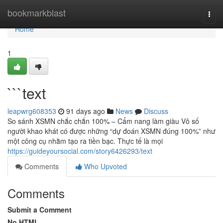
Home
bookmarkblast
Togg
navi
Home
1
```text
leapwrg608353
91 days ago
News
Discuss
So sánh XSMN chắc chắn 100% – Cẩm nang làm giàu Vô số
người khao khát có được những “dự đoán XSMN đúng 100%” như
một công cụ nhằm tạo ra tiền bạc. Thực tế là mọi
https://guideyoursocial.com/story6426293/text
Comments
Who Upvoted
Comments
Submit a Comment
No HTML