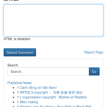
HTML is disabled
Report Page
Search
Go
Published News
1
Cánh đồng cỏ Việt Nam!
1
WPS官方copyright ： 完整 权威 获得 地址
1
L'organisation copyright : Mythes et Réalités
1
Allen towing
1
Master Lean Six Sigma: Your Path to Black Belt ...