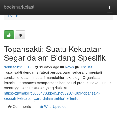
Home
bookmarkblast
Togg
navi
Home
1
Topansakti: Suatu Kekuatan
Segar dalam Bidang Spesifik
donnaeinx155193
89 days ago
News
Discuss
Topansakti dengan strategi berupa baru, sekarang menjadi
sorotan di dalam industri manufaktur teknologi. Organisasi
tersebut membawa memperkenalkan solusi produk inovatif untuk
menanggulangi masalah yang dialami
https://zaynabdrev038173.blog5.net/92974969/topansakti-
sebuah-kekuatan-baru-dalam-sektor-tertentu
Comments
Who Upvoted