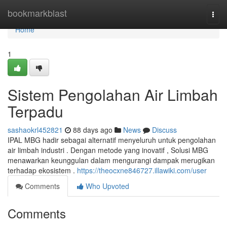
Home
bookmarkblast
Togg
navi
Home
1
Sistem Pengolahan Air Limbah
Terpadu
sashaokrl452821
88 days ago
News
Discuss
IPAL MBG hadir sebagai alternatif menyeluruh untuk pengolahan
air limbah industri . Dengan metode yang inovatif , Solusi MBG
menawarkan keunggulan dalam mengurangi dampak merugikan
terhadap ekosistem .
https://theocxne846727.illawiki.com/user
Comments
Who Upvoted
Comments