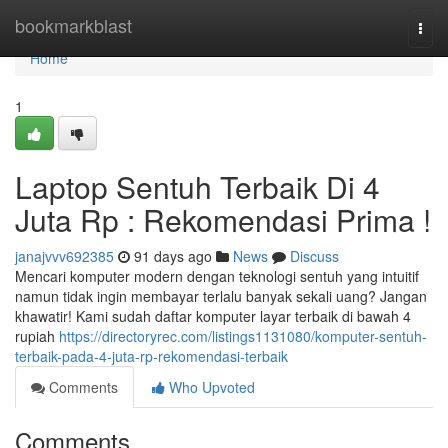
Home
bookmarkblast
Togg
navi
Home
1
Laptop Sentuh Terbaik Di 4
Juta Rp : Rekomendasi Prima !
janajvvv692385
91 days ago
News
Discuss
Mencari komputer modern dengan teknologi sentuh yang intuitif
namun tidak ingin membayar terlalu banyak sekali uang? Jangan
khawatir! Kami sudah daftar komputer layar terbaik di bawah 4
rupiah
https://directoryrec.com/listings1131080/komputer-sentuh-
terbaik-pada-4-juta-rp-rekomendasi-terbaik
Comments
Who Upvoted
Comments