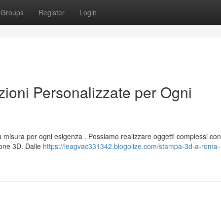
Groups
Register
Login
oni Personalizzate per Ogni
su misura per ogni esigenza . Possiamo realizzare oggetti complessi con
ione 3D. Dalle
https://leagvac331342.blogolize.com/stampa-3d-a-roma-