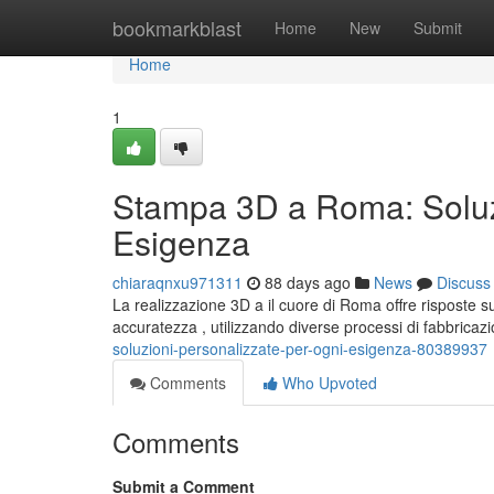
Home
bookmarkblast
Home
New
Submit
Home
1
Stampa 3D a Roma: Soluzi
Esigenza
chiaraqnxu971311
88 days ago
News
Discuss
La realizzazione 3D a il cuore di Roma offre risposte 
accuratezza , utilizzando diverse processi di fabbricaz
soluzioni-personalizzate-per-ogni-esigenza-80389937
Comments
Who Upvoted
Comments
Submit a Comment