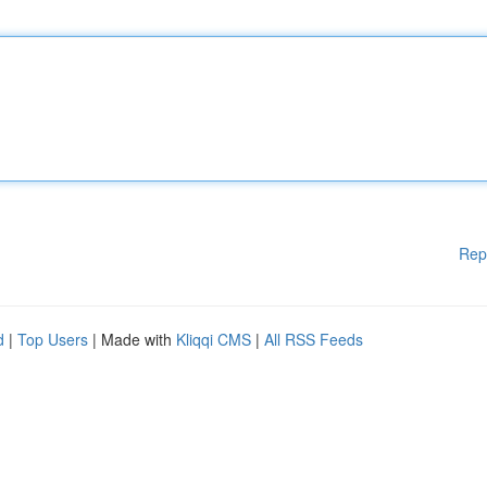
Rep
d
|
Top Users
| Made with
Kliqqi CMS
|
All RSS Feeds