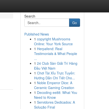
Search
Go
Published News
1
copyright Mushrooms
Online: Your York Source
1
Herpafend: Real
Testimonials & What People
...
1
24 Club Sàn Giải Trí Hàng
Đầu Việt Nam
1
Chơi Tài Xỉu Trực Tuyến:
Hướng Dẫn Chi Tiết Cho...
1
Noble Emperor Dice: A
Ceramic Gaming Creation
1
Decoding ee88: What You
Need to Know
1
Servidores Dedicados: A
Solução Final