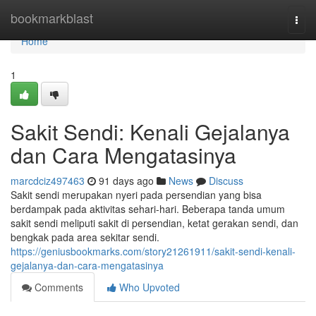
Home
bookmarkblast
Togg
navi
Home
1
Sakit Sendi: Kenali Gejalanya
dan Cara Mengatasinya
marcdciz497463
91 days ago
News
Discuss
Sakit sendi merupakan nyeri pada persendian yang bisa
berdampak pada aktivitas sehari-hari. Beberapa tanda umum
sakit sendi meliputi sakit di persendian, ketat gerakan sendi, dan
bengkak pada area sekitar sendi.
https://geniusbookmarks.com/story21261911/sakit-sendi-kenali-
gejalanya-dan-cara-mengatasinya
Comments
Who Upvoted