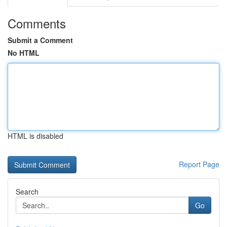
Comments
Submit a Comment
No HTML
HTML is disabled
Report Page
Search
Go