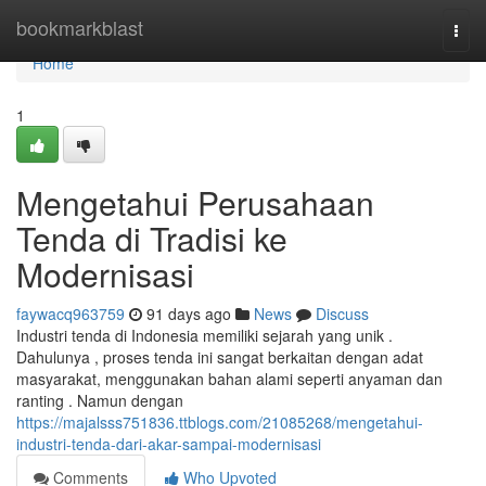
Home
bookmarkblast
Togg
navi
Home
1
Mengetahui Perusahaan
Tenda di Tradisi ke
Modernisasi
faywacq963759
91 days ago
News
Discuss
Industri tenda di Indonesia memiliki sejarah yang unik .
Dahulunya , proses tenda ini sangat berkaitan dengan adat
masyarakat, menggunakan bahan alami seperti anyaman dan
ranting . Namun dengan
https://majalsss751836.ttblogs.com/21085268/mengetahui-
industri-tenda-dari-akar-sampai-modernisasi
Comments
Who Upvoted