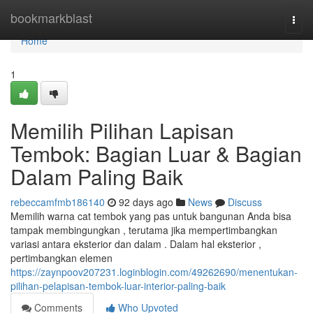
Home
bookmarkblast
Togg
navi
Home
1
Memilih Pilihan Lapisan
Tembok: Bagian Luar & Bagian
Dalam Paling Baik
rebeccamfmb186140
92 days ago
News
Discuss
Memilih warna cat tembok yang pas untuk bangunan Anda bisa
tampak membingungkan , terutama jika mempertimbangkan
variasi antara eksterior dan dalam . Dalam hal eksterior ,
pertimbangkan elemen
https://zaynpoov207231.loginblogin.com/49262690/menentukan-
pilihan-pelapisan-tembok-luar-interior-paling-baik
Comments
Who Upvoted