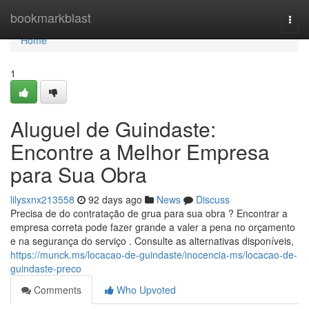
Home
bookmarkblast
Togg
navi
Home
1
Aluguel de Guindaste:
Encontre a Melhor Empresa
para Sua Obra
lilysxnx213558
92 days ago
News
Discuss
Precisa de do contratação de grua para sua obra ? Encontrar a
empresa correta pode fazer grande a valer a pena no orçamento
e na segurança do serviço . Consulte as alternativas disponíveis,
https://munck.ms/locacao-de-guindaste/inocencia-ms/locacao-de-
guindaste-preco
Comments
Who Upvoted