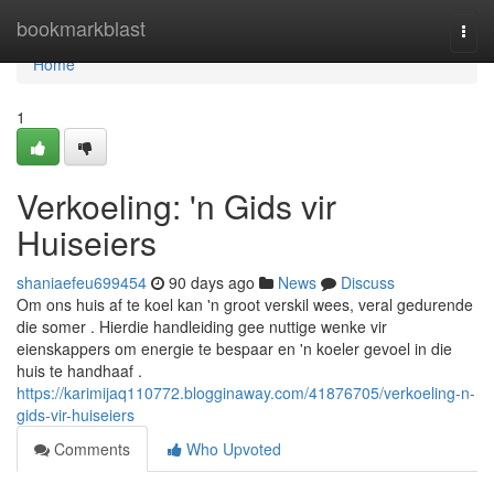
Home
bookmarkblast
Togg
navi
Home
1
Verkoeling: 'n Gids vir
Huiseiers
shaniaefeu699454
90 days ago
News
Discuss
Om ons huis af te koel kan 'n groot verskil wees, veral gedurende
die somer . Hierdie handleiding gee nuttige wenke vir
eienskappers om energie te bespaar en 'n koeler gevoel in die
huis te handhaaf .
https://karimijaq110772.blogginaway.com/41876705/verkoeling-n-
gids-vir-huiseiers
Comments
Who Upvoted