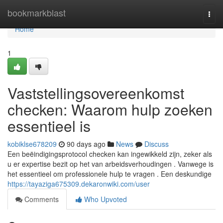
Home
bookmarkblast
Togg
navi
Home
1
Vaststellingsovereenkomst
checken: Waarom hulp zoeken
essentieel is
kobiklse678209
90 days ago
News
Discuss
Een beëindigingsprotocol checken kan ingewikkeld zijn, zeker als
u er expertise bezit op het van arbeidsverhoudingen . Vanwege is
het essentieel om professionele hulp te vragen . Een deskundige
https://tayaziga675309.dekaronwiki.com/user
Comments
Who Upvoted