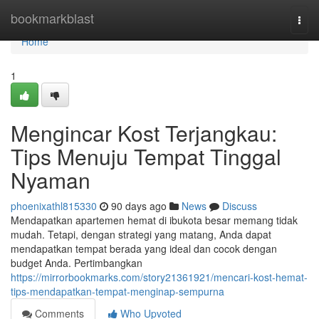
Home
bookmarkblast
Togg
navi
Home
1
Mengincar Kost Terjangkau:
Tips Menuju Tempat Tinggal
Nyaman
phoenixathl815330
90 days ago
News
Discuss
Mendapatkan apartemen hemat di ibukota besar memang tidak
mudah. Tetapi, dengan strategi yang matang, Anda dapat
mendapatkan tempat berada yang ideal dan cocok dengan
budget Anda. Pertimbangkan
https://mirrorbookmarks.com/story21361921/mencari-kost-hemat-
tips-mendapatkan-tempat-menginap-sempurna
Comments
Who Upvoted