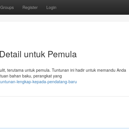
Groups
Register
Login
 Detail untuk Pemula
 sulit, terutama untuk pemula. Tuntunan ini hadir untuk memandu Anda
entuan bahan baku, perangkat yang
-tuntunan-lengkap-kepada-pendatang-baru