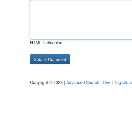
HTML is disabled
Copyright © 2026 |
Advanced Search
|
Live
|
Tag Clou