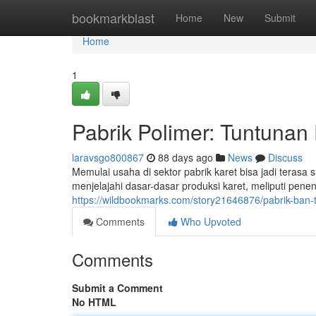
Home
bookmarkblast
Home
New
Submit
Home
1
Pabrik Polimer: Tuntunan
laravsgo800867
88 days ago
News
Discuss
Memulai usaha di sektor pabrik karet bisa jadi terasa
menjelajahi dasar-dasar produksi karet, meliputi pen
https://wildbookmarks.com/story21646876/pabrik-ban
Comments
Who Upvoted
Comments
Submit a Comment
No HTML