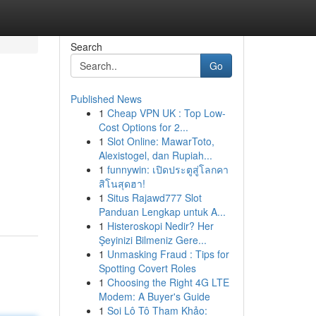
Search
Go
Published News
1
Cheap VPN UK : Top Low-
Cost Options for 2...
1
Slot Online: MawarToto,
Alexistogel, dan Rupiah...
1
funnywin: เปิดประตูสู่โลกคา
สิโนสุดฮา!
1
Situs Rajawd777 Slot
Panduan Lengkap untuk A...
1
Histeroskopi Nedir? Her
Şeyinizi Bilmeniz Gere...
1
Unmasking Fraud : Tips for
Spotting Covert Roles
1
Choosing the Right 4G LTE
Modem: A Buyer's Guide
1
Soi Lô Tô Tham Khảo: